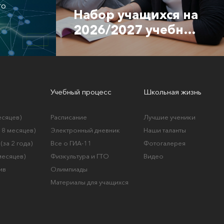
го
Набор учащихся на
2026/2027 учебный
год
Учебный процесс
Школьная жизнь
есяцев)
Расписание
Лучшие ученики
а 8 месяцев)
Электронный дневник
Наши таланты
(за 2 года)
Все о ГИА-11
Фотогалерея
 месяцев)
Физкультура и ГТО
Видео
ив
Олимпиады
Материалы для учащихся