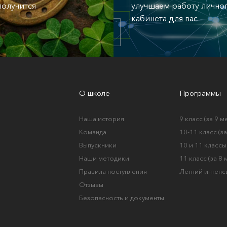
 получится
улучшаем работу лично
кабинета для вас
О школе
Программы
Наша история
9 класс (за 9 м
Команда
10-11 класс (з
Выпускники
10 и 11 классы 
Наши методики
11 класс (за 8
Правила поступления
Летний интенс
Отзывы
Безопасность и документы