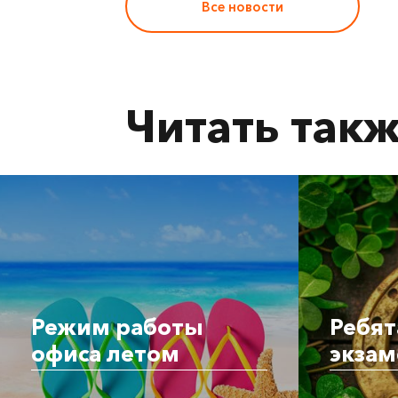
Все новости
Читать так
Режим работы
Ребят
офиса летом
экзам