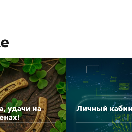
же
а, удачи на
Личный кабин
енах!